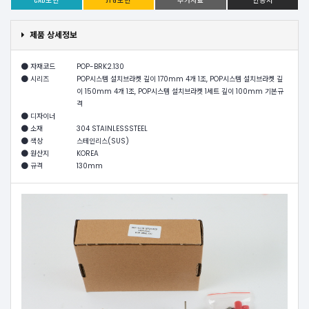
제품 상세정보
자재코드
POP-BRK2.130
시리즈
POP시스템 설치브라켓 깊이 170mm 4개 1조, POP시스템 설치브라켓 깊
이 150mm 4개 1조, POP시스템 설치브라켓 1세트 깊이 100mm 기본규
격
디자이너
소재
304 STAINLESSSTEEL
색상
스테인리스(SUS)
원산지
KOREA
규격
130mm