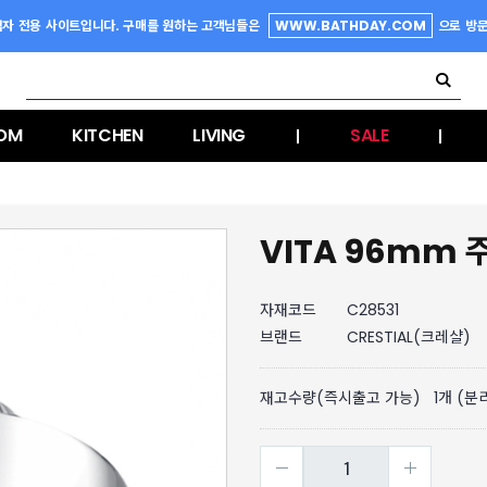
업자 전용 사이트입니다. 구매를 원하는 고객님들은
WWW.BATHDAY.COM
으로 방
OM
KITCHEN
LIVING
SALE
|
|
VITA 96mm
자재코드
C28531
브랜드
CRESTIAL(크레샬)
재고수량(즉시출고 가능)
1
개 (분