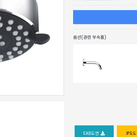
옵션(관련 부속품)
CAD도면
JPG