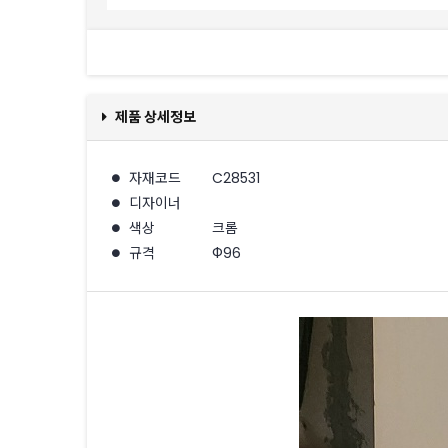
제품 상세정보
자재코드
C28531
디자이너
색상
크롬
규격
Φ96