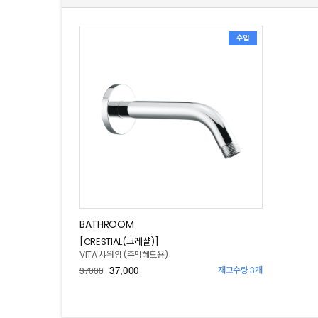
수입
BATHROOM
[CRESTIAL(크레샬)]
VITA 샤워암 (주먹헤드용)
37,000
재고수량 3개
37000