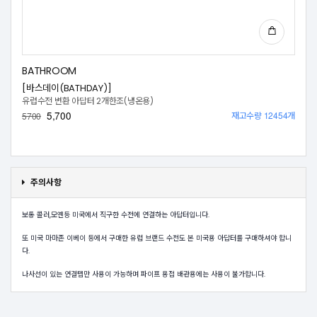
BATHROOM
[바스데이(BATHDAY)]
유럽수전 변환 아답터 2개한조(냉온용)
5,700
재고수량 12454개
5700
주의사항
보통 콜러,모옌등 미국에서 직구한 수전에 연결하는 아답터입니다.
또 미국 마마존 이베이 등에서 구매한 유럽 브랜드 수전도 본 미국용 아답터를 구매하셔야 합니
다.
나사선이 있는 연결텝만 사용이 가능하며 파이프 용접 배관용에는 사용이 불가합니다.