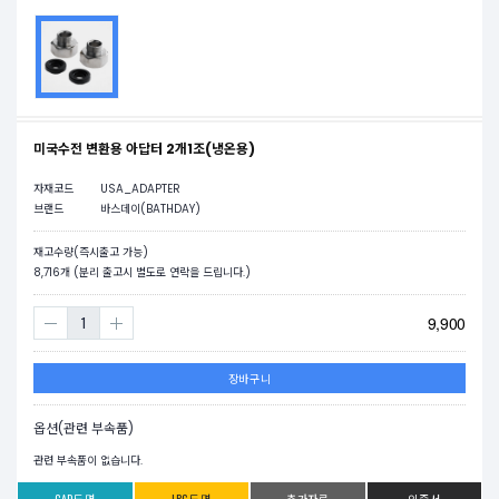
미국수전 변환용 아답터 2개1조(냉온용)
자재코드
USA_ADAPTER
브랜드
바스데이(BATHDAY)
재고수량(즉시출고 가능)
8,716
개 (분리 출고시 별도로 연락을 드립니다.)
9,900
장바구니
옵션(관련 부속품)
관련 부속품이 없습니다.
CAD도면
JPG도면
추가자료
인증서